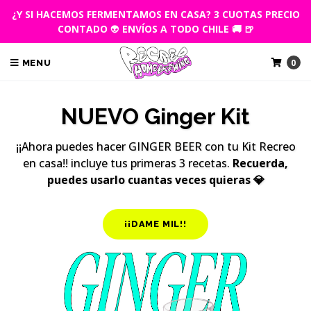
¿Y SI HACEMOS FERMENTAMOS EN CASA? 3 CUOTAS PRECIO
¡¡Con tu kit Recreo podrás cocinar cerveza en casa
¡¡las
CONTADO
👽
ENVÍOS A TODO CHILE 🚚 🍺
veces que quieras!! 🍺🍺
0
MENU
LO QUIERO
NUEVO Ginger Kit
¡¡Ahora puedes hacer GINGER BEER con tu Kit Recreo
en casa!! incluye tus primeras 3 recetas.
Recuerda,
puedes usarlo cuantas veces quieras
💎
¡¡DAME MIL!!